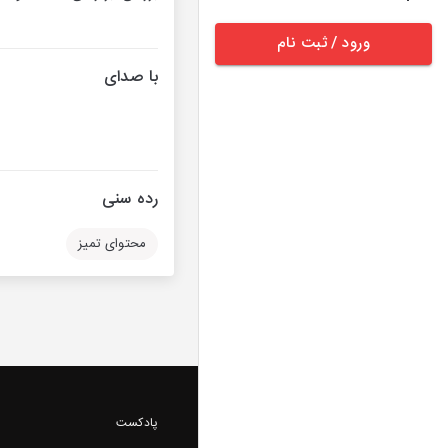
ورود / ثبت نام
با صدای
رده سنی
محتوای تمیز
پادکست