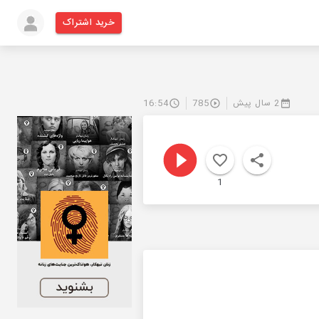
خرید اشتراک
2 سال پیش
785
16:54
1