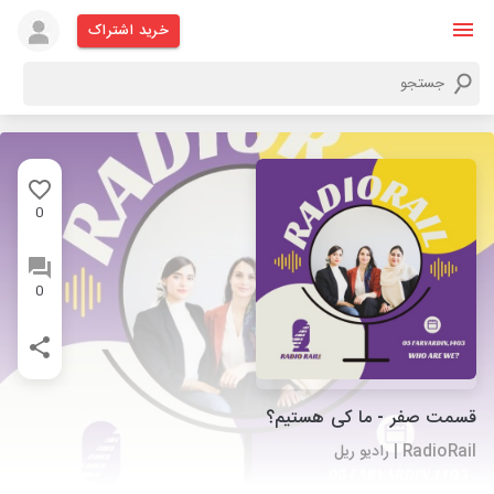
خرید اشتراک
0
0
قسمت صفر - ما کی هستیم؟
RadioRail | رادیو ریل