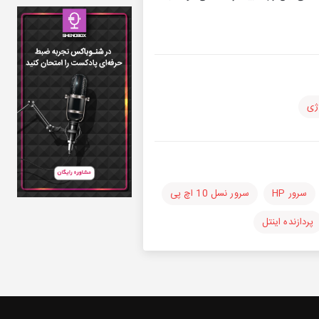
وژی
سرور HP
سرور نسل 10 اچ پی
پردازنده اینتل