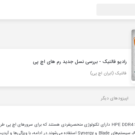
رادیو فالنیک - بررسی نسل جدید رم های اچ پی
فالنیک (ایران اچ پی)
اپیزودهای دیگر
حافظه‌های HPE DDR4 SmartMemory دارای تکنولوژی منحصربفردی هستند که برای سروره
نسل 9 و 10، خانواده Apollo، سیستم‌های Blade و Synergy استفاده می‌شوند.در ا