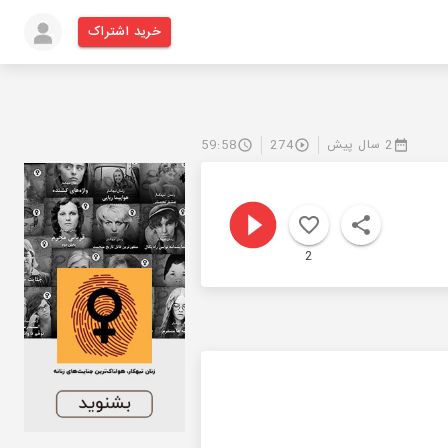
خرید اشتراک
2 سال پیش
274
59:58
2