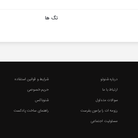
تگ ها
درباره شنوتو
شرایط و قوانین استفاده
ارتباط با ما
حریم خصوصی
سوالات متداول
شنوباکس
رزومه ات را برامون بفرست
راهنمای ساخت پادکست
مسئولیت اجتماعی