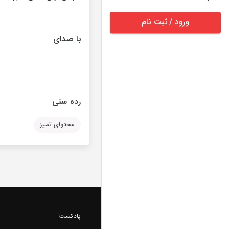
ورود / ثبت نام
با صدای
رده سنی
محتوای تمیز
پادکست