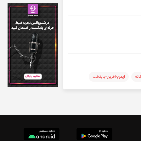
انه
ایمن-افرین-پایتخت