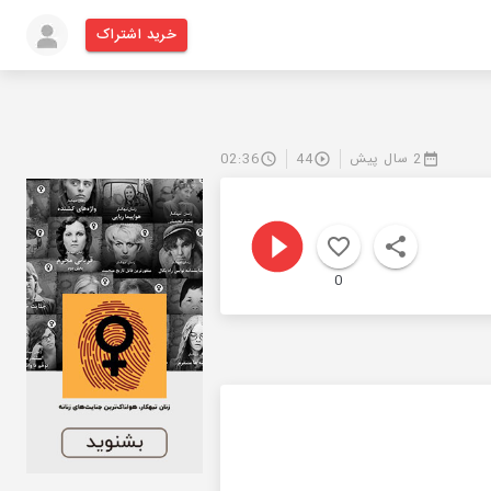
خرید اشتراک
2 سال پیش
44
02:36
0