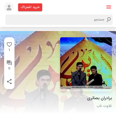
خرید اشتراک
1
0
برادران بصائری
تلاوت ناب