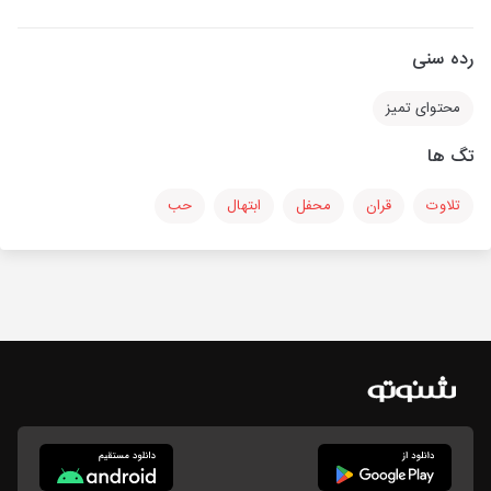
رده سنی
محتوای تمیز
تگ ها
تلاوت
قران
محفل
ابتهال
حب