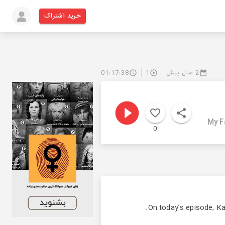
خرید اشتراک
2 سال پیش
1
01:17:38
My F
0
On today’s episode, Ka