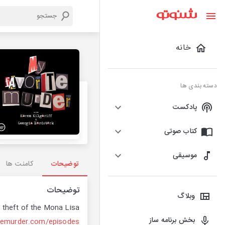
خانه
دسته بندی ها
پادکست
کتاب صوتی
موسیقی
توضیحات
کامنت ها
توضیحات
وبلاگ
theft of the Mona Lisa.
بخش برنامه ساز
temurder.com/episodes