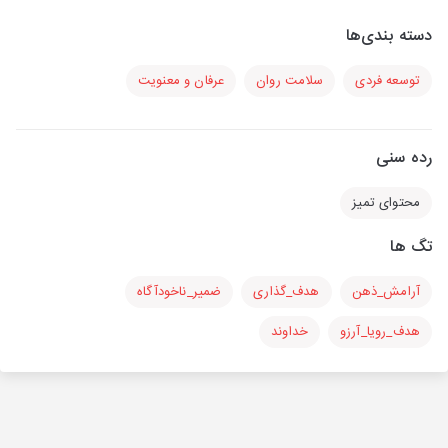
دسته بندی‌ها
توسعه فردی
سلامت روان
عرفان و معنویت
رده سنی
محتوای تمیز
تگ ها
آرامش_ذهن
هدف_گذاری
ضمیر_ناخودآگاه
هدف_رویا_آرزو
خداوند