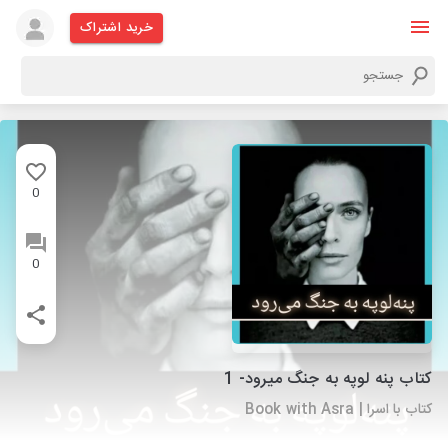
خرید اشتراک
0
0
کتاب پنه لوپه به جنگ میرود- 1
کتاب با اسرا | Book with Asra