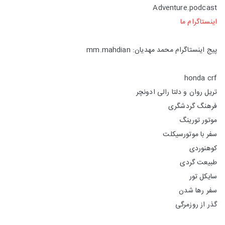
Adventure.podcast
اینستاگرام ما
پیج اینستاگرام محمد مهدیان: mm.mahdian
honda crf
تریل روان و دلتا رالی ادونچر
فرهنگ گردشگری
موتور تورینگ
سفر با موتورسیکلت
کوهنوردی
طبیعت گردی
سایکل تور
سفر رها شدن
گذر از روزمرگی