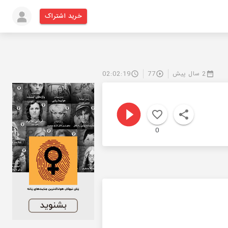
خرید اشتراک
2 سال پیش
77
02:02:19
0