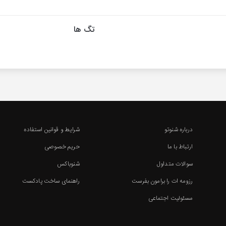
تگ ها
درباره شنوتو
شرایط و قوانین استفاده
ارتباط با ما
حریم خصوصی
سوالات متداول
شنوباکس
رزومه ات را برامون بفرست
راهنمای ساخت پادکست
مسئولیت اجتماعی