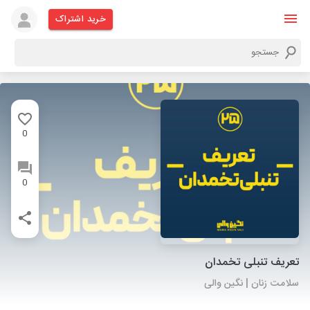
خرید اشتراک
0
0
تعریف تنبلی تخمدان
سلامت زنان | نگین والی