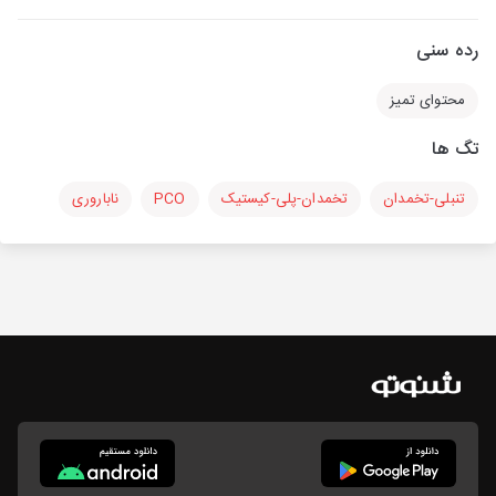
رده سنی
محتوای تمیز
تگ ها
تنبلی-تخمدان
تخمدان-پلی-کیستیک
PCO
ناباروری