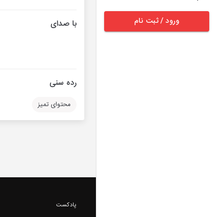
ورود / ثبت نام
با صدای
رده سنی
محتوای تمیز
پادکست