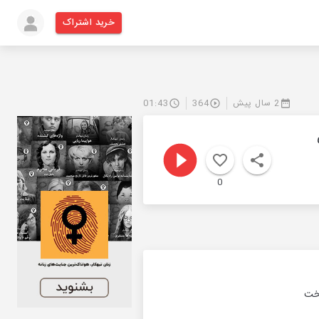
خرید اشتراک
2 سال پیش
364
01:43
0
بخت