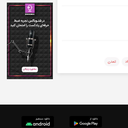
د
تمدن