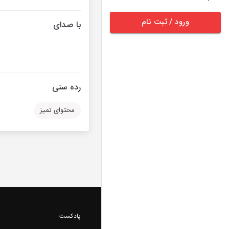
ورود / ثبت نام
با صدای
رده سنی
محتوای تمیز
پادکست