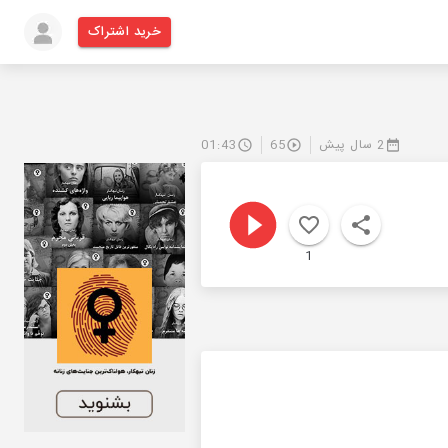
خرید اشتراک
2 سال پیش
65
01:43
1