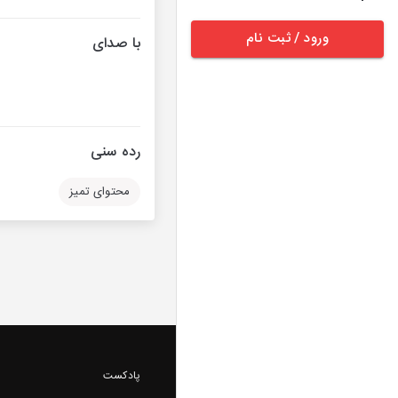
ورود / ثبت نام
با صدای
رده سنی
محتوای تمیز
پادکست