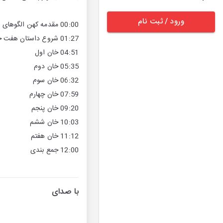
ورود / ثبت نام
00:00 مقدمه کهن الگوهای یونگ
01:27 شروع داستان هفت خان رستم
04:51 خان اول
05:35 خان دوم
06:32 خان سوم
07:59 خان چهارم
09:20 خان پنجم
10:03 خان ششم
11:12 خان هفتم
12:00 جمع بندی
با صدای