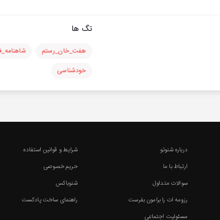
تگ ها
هفت_خان_رستم
شاهنامه_ف
خودشناسی
درباره شنوتو
شرایط و قوانین استفاده
ارتباط با ما
حریم خصوصی
سوالات متداول
شنوباکس
رزومه ات را برامون بفرست
راهنمای ساخت پادکست
مسئولیت اجتماعی