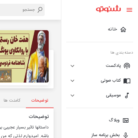
خانه
دسته بندی ها
پادکست
کتاب صوتی
موسیقی
توضیحات
کامنت ها
توضیحات
وبلاگ
داستانها تاثیر بسیار عجیبی 
بخش برنامه ساز
باشه. امیدوارم لذتی که من ا