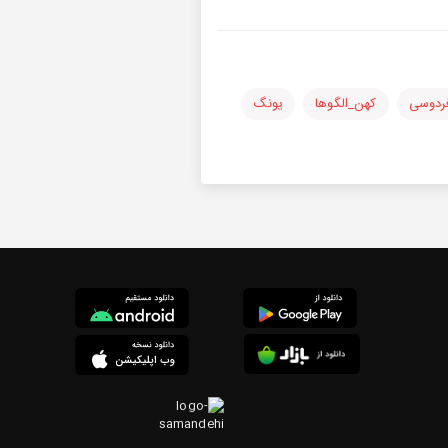
ردوسی
کهن_الگوها
یونگ