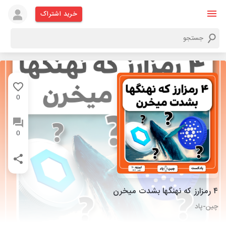
خرید اشتراک
0
0
۴ رمزارز که نهنگها بشدت میخرن
چین-پاد