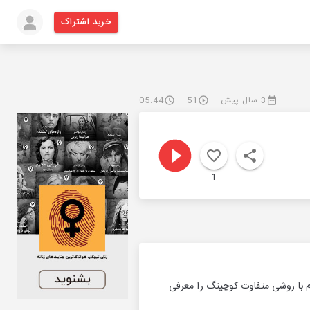
خرید اشتراک
3 سال پیش
51
05:44
1
 با روشی متفاوت کوچینگ را معرفی