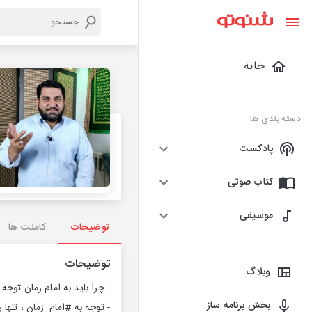
خانه
دسته بندی ها
پادکست
کتاب صوتی
موسیقی
توضیحات
کامنت ها
توضیحات
وبلاگ
- چرا باید به امام زمان توجه 
بخش برنامه ساز
- توجه به #امام_زمان ، تنها