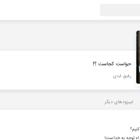
حواست کجاست ؟!
رفیق ابدی
اپیزودهای دیگر
کنیم؟
 راه توجه به خداست!