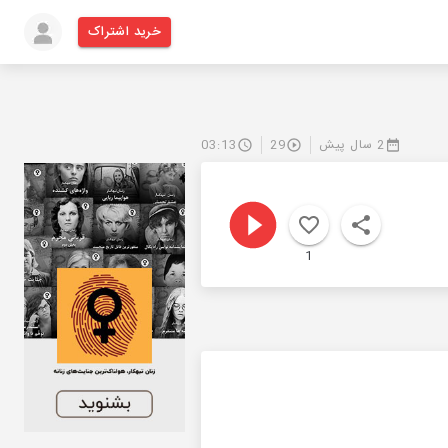
خرید اشتراک
2 سال پیش
29
03:13
1