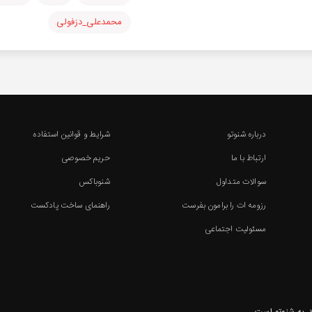
محمدعلی_دزفولی
درباره شنوتو
شرایط و قوانین استفاده
ارتباط با ما
حریم خصوصی
سوالات متداول
شنوباکس
رزومه ات را برامون بفرست
راهنمای ساخت پادکست
مسئولیت اجتماعی