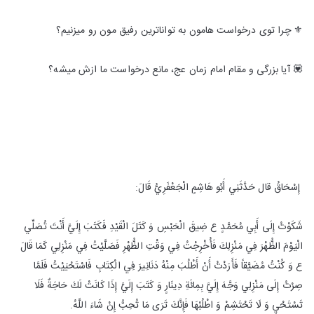
⚜️ چرا توی درخواست هامون به تواناترین رفیق مون رو میزنیم؟
💟 آیا بزرگی و مقام امام زمان عج، مانع درخواست ما ازش میشه؟
إِسْحَاقُ قال حَدَّثَنِي أَبُو هَاشِمٍ الْجَعْفَرِيُّ قَالَ:
شَكَوْتُ إِلَى أَبِي مُحَمَّدٍ ع ضِيقَ الْحَبْسِ وَ كَتَلَ الْقَيْدِ فَكَتَبَ إِلَيَّ أَنْتَ تُصَلِّي
الْيَوْمَ الظُّهْرَ فِي مَنْزِلِكَ فَأُخْرِجْتُ فِي وَقْتِ الظُّهْرِ فَصَلَّيْتُ فِي مَنْزِلِي كَمَا قَالَ
ع وَ كُنْتُ مُضَيَّقاً فَأَرَدْتُ أَنْ أَطْلُبَ مِنْهُ دَنَانِيرَ فِي الْكِتَابِ فَاسْتَحْيَيْتُ فَلَمَّا
صِرْتُ إِلَى مَنْزِلِي وَجَّهَ إِلَيَّ بِمِائَةِ دِينَارٍ وَ كَتَبَ إِلَيَّ إِذَا كَانَتْ لَكَ حَاجَةٌ فَلَا
تَسْتَحْيِ وَ لَا تَحْتَشِمْ وَ اطْلُبْهَا فَإِنَّكَ تَرَى مَا تُحِبُّ إِنْ شَاءَ اللَّهُ.