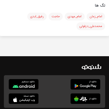
تگ ها
امام_زمان
امام_مهدی
حاجت
رفیق_ابدی
محمدعلی_دزفولی