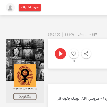
خرید اشتراک
8 سال پیش
131
35:21
0
* اردی‌بهشت، زیباترین ماه سال * ماجرای سعدی و همسرش * آخرین روزهای زندگی سهراب سپهری چگونه بود؟ * سرویس API الوپیک چگونه کار