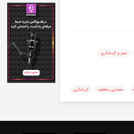
سفر و گردشگری
معماری_حافظیه
گردشگری