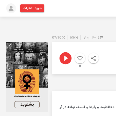
خرید اشتراک
2 سال پیش
65
07:10
0
اری آرامگاهی «حافظیه» و رازها و فلسفه نهفته در آن