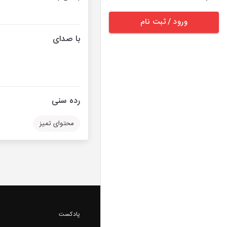
ورود / ثبت نام
با صدای
رده سنی
محتوای تمیز
پادکست