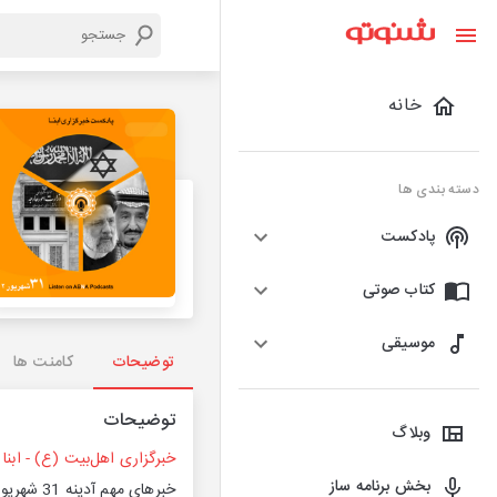
خانه
دسته بندی ها
پادکست
کتاب صوتی
موسیقی
توضیحات
کامنت ها
توضیحات
وبلاگ
خبرگزاری اهل‌بیت (ع) - ابنا
بخش برنامه ساز
خبرهای مهم آدینه 31 شهریور 1402_گوینده: محمد عارفیان_موسیقی: Moon Sorceress