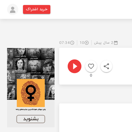
خرید اشتراک
2 سال پیش
10
07:34
0