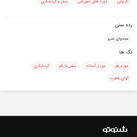
تاریخی
دوره های آموزشی
سفر و گردشگری
رده سنی
محتوای تمیز
تگ ها
موزه_قم
موزه_آستانه
سفر_به_قم
گردشگری
آوای_فطرت