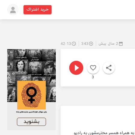
خرید اشتراک
2 سال پیش
343
42:13
3
 به همراه همسر محترمشون به رادیو