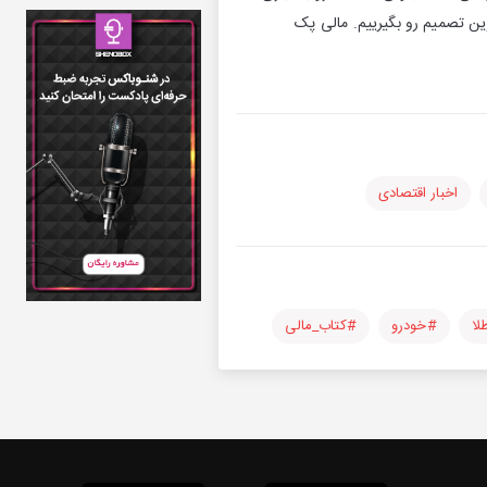
رین تصمیم رو بگیرییم. مالی پک
اخبار اقتصادی
لا
#خودرو
#کتاب_مالی