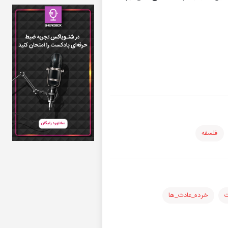
فلسفه
ت
خرده_عادت_ها