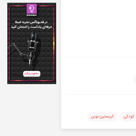
کودکی
کریستین-بوبن