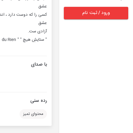
عشق
ورود / ثبت نام
کسی را که دوست دارد ، اند
عشق
آزادی ست.
" ستایشِ هیچ " " Eloge du Rien" نوشته کریستین بوبن نویسنده فرانسوی است . ترجمه سیروس خزائلی .
با صدای
رده سنی
محتوای تمیز