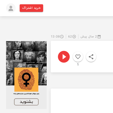
خرید اشتراک
2 سال پیش
62
13:08
1