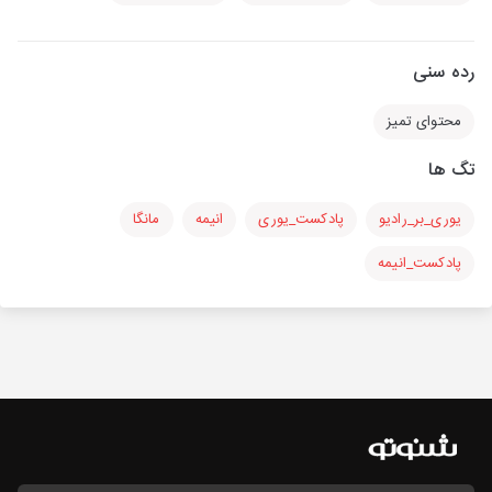
رده سنی
محتوای تمیز
تگ ها
یوری_بر_رادیو
پادکست_یوری
انیمه
مانگا
پادکست_انیمه