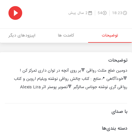
18:23
54
2 سال پیش
توضیحات
کامنت ها
اپیزودهای دیگر
توضیحات
دومین ضلع مثلث رواقی 🔻بر روی آنچه در توان داری تمرکز کن !
🔻خودآگاهی 📍منابع : کتاب چالش رواقی نوشته ویلیام اروین و کتاب
رواقی گری نوشته جوناس سالزگبر 🔻تصویر پوستر اثر Alexis Lira
با صدای
دسته بندی‌ها