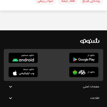
روستای_هرنج
قلعه_کیقباد
گیوک_ربیعی
صفحات اصلی
اطلاعات