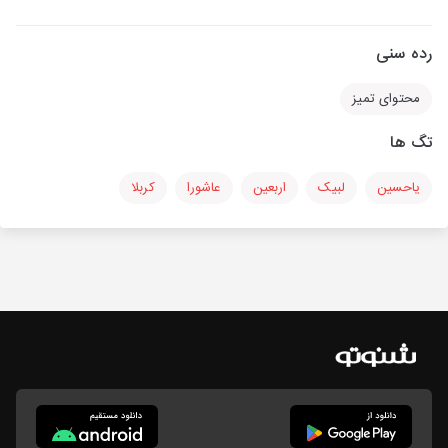
رده سنی
محتوای تمیز
تگ ها
یاحسین
لبیک
اربعین
عاشورا
کربلا