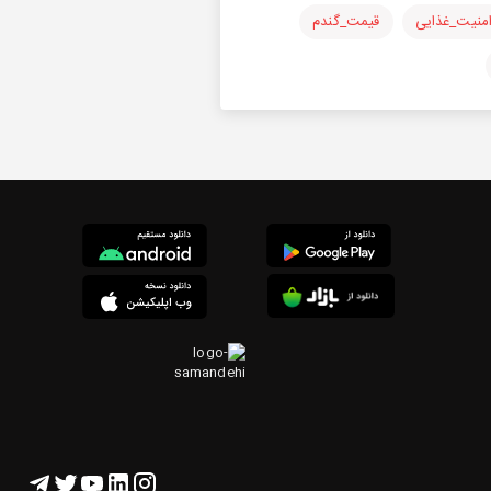
منیت_غذایی
قیمت_گندم