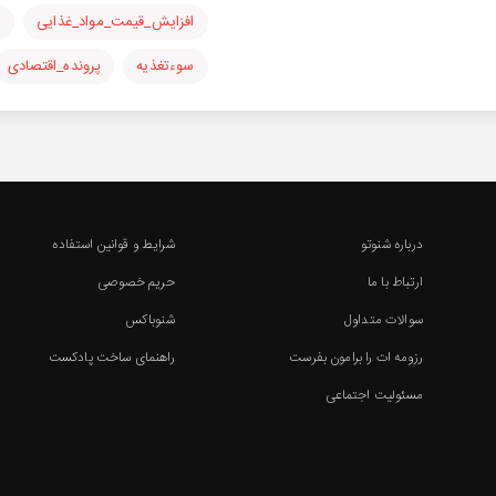
افزایش_قیمت_مواد_غذایی
ا
سوء‌تغذیه
پرونده_اقتصادی
درباره شنوتو
شرایط و قوانین استفاده
ارتباط با ما
حریم خصوصی
سوالات متداول
شنوباکس
رزومه ات را برامون بفرست
راهنمای ساخت پادکست
مسئولیت اجتماعی