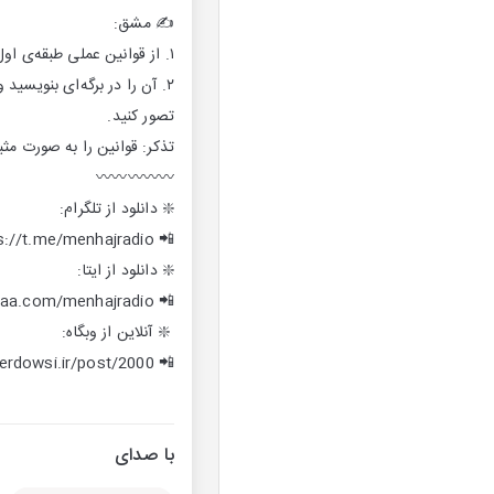
✍️ مشق:
۱. از قوانین عملی طبقه‌ی اول یا سوم یا پنجم، یک عمل را که در آن کامل نیستید، انتخاب کنید.
۲. آن را در برگه‌ای بنویسید
تصور کنید‌.
تذکر: قوانین را به صورت مث
〰️〰️〰️〰️〰️
❇️ دانلود از تلگرام:
📲 https://t.me/menhajradio
❇️ دانلود از ایتا:
📲 https://eitaa.com/menhajradio
❇️ آنلاین از وبگاه:
📲 hajferdowsi.ir/post/2000‌
با صدای