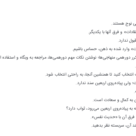
👈 عترت پیام
👈 تعریف «اطلاعات» و «اعتق
👈 شیعه، 
👈 باید روی انتخاب «اطلاعات» وار
منهاجی‌ها؛ نوشتن نکات مهم دورهمی‌ها، مراجعه به وبگاه و استفاده از مکاتبات
👈 همنشین اینجا را به دقت انتخاب کنید تا همنشین 
👈 زیارت اربعین از دین است؛ ولی 

👈 ثروت مالی، پایه‌ی ر
👈 آیا کمک کردن به کسی که به پیاده‌رو
👈 حدود و انواع «غیبت»
👈 در تحقیقات ازدواج و م