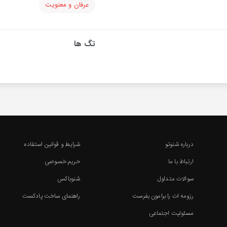
عرفان و معنویت
تگ ها
درباره شنوتو
شرایط و قوانین استفاده
ارتباط با ما
حریم خصوصی
سوالات متداول
شنوباکس
رزومه ات را برامون بفرست
راهنمای ساخت پادکست
مسئولیت اجتماعی