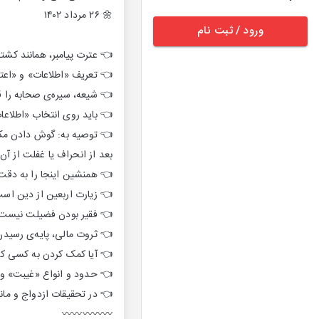
🌼 ۲۶ مرداد ۱۴۰۲
ورود / ثبت نام
بر، همانند کشتی نوح هستند.
ادات» و فرق آنها با یکدیگر.
سیره‌ی صحابه را قبول ندارد.
د شده به ذهن، حساس باشیم.
؛ بازگشت به منهاج فردوسیان
بعد از انحراف یا غفلت از آن.
آنجا، به راحتی انتخاب شود.
پیاده‌روی اربعین سند ندارد.
 فقیر بودن فضیلت نیست.
سیدن به کمال و سعادت است.
ی اربعین می‌رود، ثواب دارد؟
 و فرق آن با «حدیث نفس».
انند آن، سربسته نظر بدهید.
〰️〰️〰️〰️〰️