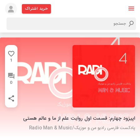
خرید اشتراک
1
0
اپیزود چهارم: قسمت اول روایت علم از ما و عالم هستی
پادکست فارسی رادیو من و موزیک/Radio Man & Music