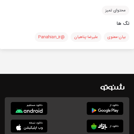
محتوای تمیز
تگ ها
بیان-معنوی
علیرضا-پناهیان
@Panahian_ir