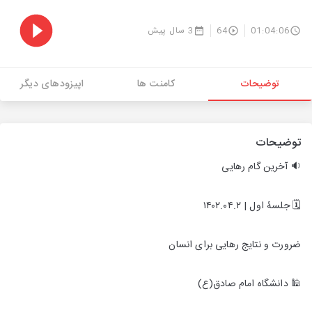
01:04:06
64
3 سال پیش
توضیحات
کامنت ها
اپیزودهای دیگر
توضیحات
🔉 آخرین گام رهایی
🗓 جلسۀ اول | ۱۴۰۲.۰۴.۲
ضرورت و نتایج رهایی برای انسان
🕌 دانشگاه امام صادق(ع)