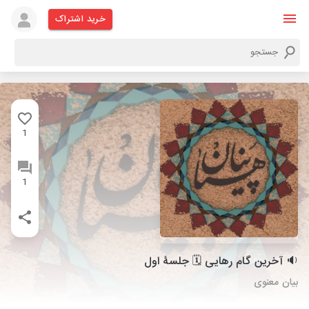
خرید اشتراک
1
1
🔉 آخرین گام رهایی 🗓 جلسۀ اول
بیان معنوی