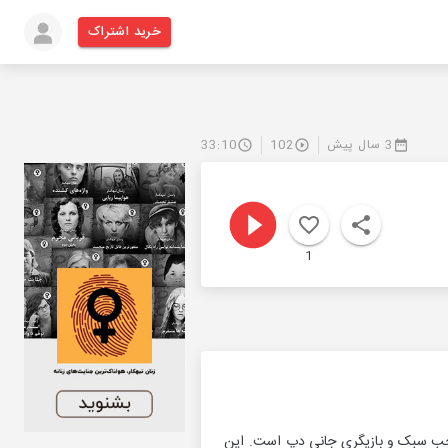
خرید اشتراک
3 سال پیش
102
33:10
1
ردانی تیم برتون؛ کارگردان صاحب سبک و بازیگری جانی دپ است. این