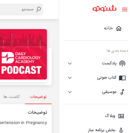
خانه
دسته بندی ها
پادکست
کتاب صوتی
موسیقی
توضیحات
کامنت ها
توضیحات
وبلاگ
pertension in Pregnancy
بخش برنامه ساز