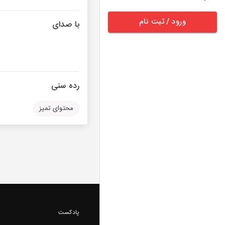
ورود / ثبت نام
با صدای
رده سنی
محتوای تمیز
پادکست