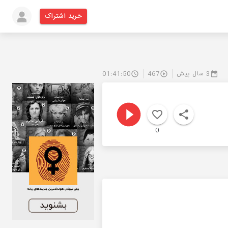
خرید اشتراک
3 سال پیش
467
01:41:50
0