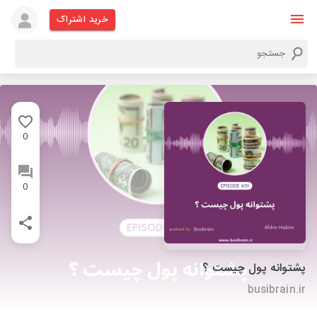
خرید اشتراک
0
0
پشتوانه پول چیست ؟
busibrain.ir