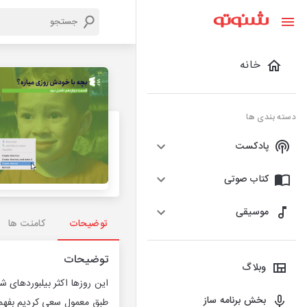
خانه
دسته بندی ها
پادکست
کتاب صوتی
موسیقی
توضیحات
کامنت ها
توضیحات
وبلاگ
این روزها اکثر بیلبوردهای 
بخش برنامه ساز
طبق معمول سعی کردیم بفهمیم