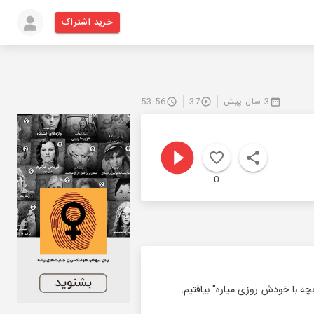
خرید اشتراک
3 سال پیش
37
53:56
0
ه با خودش روزی میاره" بیافتیم.