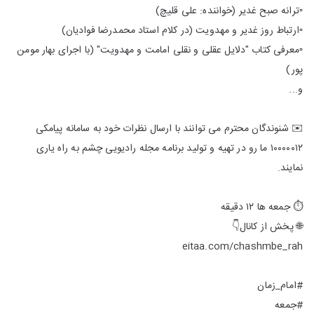
▫️ترانه صبح غدیر (خواننده: علی قلیچ)
▫️ارتباط روز غدیر و مهدویت (در کلام استاد محمدرضا فوادیان)
▫️معرفی کتاب "دلایل عقلی و نقلی امامت و مهدویت" (با اجرای بهار مومن
پور)
و...
✉️ شنوندگان محترم می توانند با ارسال نظرات خود به سامانه پیامکی
۱۰۰۰۰۰۱۲ ما رو در تهیه و تولید برنامه مجله رادیویی چشم به راه یاری
نمایند.
⏱ جمعه ها ۱۲ دقیقه
🌐 پخش از کانال👇
eitaa.com/chashmbe_rah
#امام_زمان
#جمعه