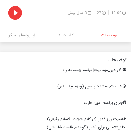
12:00
27
3 سال پیش
توضیحات
کامنت ها
اپیزودهای دیگر
توضیحات
📻 #رادیو_مهدویت| برنامه چشم به راه
🎬 قسمت: هشتاد و سوم (ویژه عید غدیر)
🎙اجرای برنامه: امین عارف
▫️اهمیت روز غدیر (در کلام حجت الاسلام رفیعی)
▫️دلنوشته ای برای غدیر (گوینده: فاطمه شادمانی)