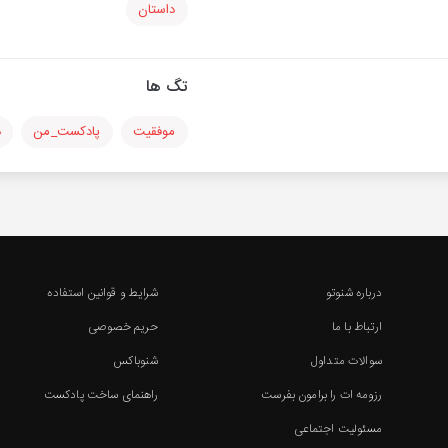
داستان
تگ ها
موفقیت
پادکست_من
د
درباره شنوتو
شرایط و قوانین استفاده
ارتباط با ما
حریم خصوصی
سوالات متداول
شنوباکس
رزومه ات را برامون بفرست
راهنمای ساخت پادکست
مسئولیت اجتماعی