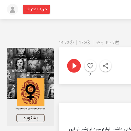
خرید اشتراک
3 سال پیش
175
14:33
2
ی داشتن لوازم مورد نیازشه. تو این