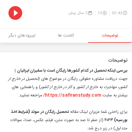
02:42
13
3 سال پیش
توضیحات
کامنت ها
اپیزودهای دیگر
توضیحات
بررسی اینکه تحصیل در کدام کشورها رایگان است با سفیران ایرانیان
|
جهت دریافت مشاوره حقوقی رایگان در موضوع های {
تحصیل در خارج از
کشور
،
مهاجرت به خارج از کشور
و
کار در خارج از کشور
} و راهنمایی های
بیشتر به سایت
https://safiranstudy.com/
مراجعه نمایید.
برای راحتی شما عزیزان لینک مقاله
تحصیل رایگان در سوئد (شرایط اخذ
بورسیه) ۲۰۲۳
(از صفر تا صد به صورت متن، فیلم، عکس، صدا، سوالات
متداول) در زیر درج شد: