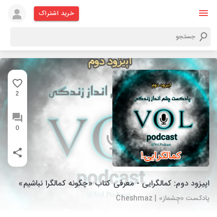
خرید اشتراک
2
0
اپیزود دوم: کمالگرایی - معرفی کتاب «چگونه کمالگرا نباشیم»
پادکست «چِشماز» | Cheshmaz