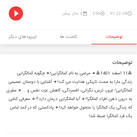
01:22:28
256
3 سال پیش
توضیحات
کامنت ها
اپیزودهای دیگر
توضیحات
🔺11 اسفند 1401🔺🔸 مرضی به نام کمالگرایی!🔸 چگونه کمالگرایی
زندگی مارا به سمت تاریکی هدایت می کند!🔸 آشنایی با دوستان صمیمی
کمالگرایی! غرور، ترس، نگرانی، افسردگی، کاهش عزت نفس و ...🔸 سفری
به درون ذهن افراد کمالگرا!🔸 آیا کمالگرایی درمان دارد؟!🔸 معرفی کتابی
که زندگی یک کمالگرا را متحول خواهد کرد!🔸 پادکستی که در کمد لباس
یک فرد کمالگرا ضبط شد!