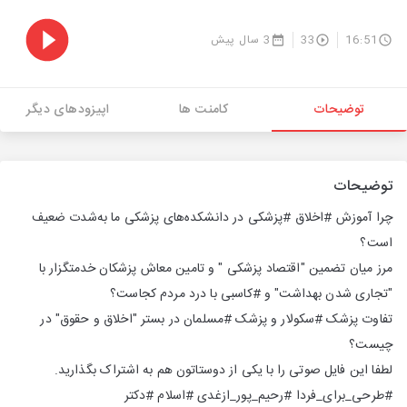
16:51
33
3 سال پیش
توضیحات
کامنت ها
اپیزودهای دیگر
توضیحات
چرا آموزش #اخلاق #پزشکی در دانشکده‌های پزشکی ما به‌شدت ضعیف
است؟
مرز میان تضمین "اقتصاد پزشکی " و تامین معاش پزشکان خدمتگزار با
"تجاری شدن بهداشت" و #کاسبی با درد مردم کجاست؟
تفاوت پزشک #سکولار و پزشک #مسلمان در بستر "اخلاق و حقوق" در
چیست؟
لطفا این فایل صوتی را با یکی از دوستاتون هم به اشتراک بگذارید.
#طرحی_برای_فردا #رحیم_پور_ازغدی #اسلام #دکتر