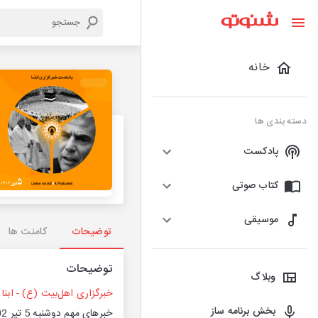
خانه
دسته بندی ها
پادکست
کتاب صوتی
موسیقی
توضیحات
کامنت ها
توضیحات
وبلاگ
خبرگزاری اهل‌بیت (ع) - ابنا
بخش برنامه ساز
خبرهای مهم دوشنبه 5 تیر 1402_گوینده: محمد عارفیان_موسیقی: Game on