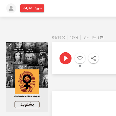
خرید اشتراک
3 سال پیش
13
05:19
0