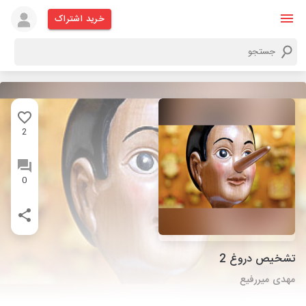
خرید اشتراک
2
0
تشخیص دروغ 2
مهدی میررفیع