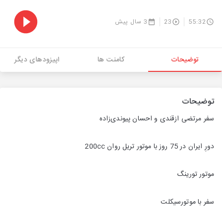
55:32
23
3 سال پیش
توضیحات
کامنت ها
اپیزودهای دیگر
توضیحات
سفر مرتضی ازقندی و احسان پیوندی‌زاده
دورِ ایران در 75 روز با موتور تریل روان 200cc
موتور تورینگ
سفر با موتورسیکلت